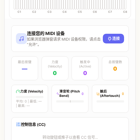
C1
C2
C3
C4
C5
C6
C7
C8
连接您的 MIDI 设备
连接
如果浏览器弹窗请求 MIDI 设备权限，请点击
“允许”。
最后按键
力度
触发中
总按键数
(Velocity)
(Active)
—
0
0
0
力度 (Velocity)
滑音轮 (Pitch
触后
0
0
Bend)
(Aftertouch)
平均:
0
| 最低:
—
| 最高:
—
控制信息 (CC)
转动旋钮或推子以查看 CC 信号...